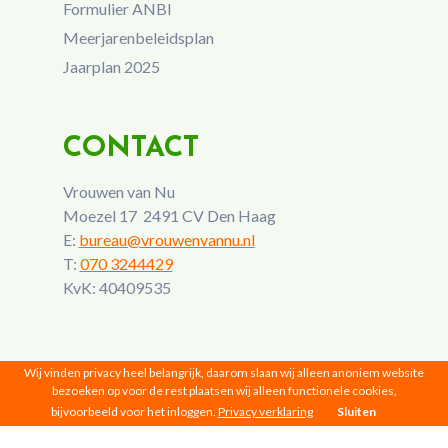
Formulier ANBI
Meerjarenbeleidsplan
Jaarplan 2025
CONTACT
Vrouwen van Nu
Moezel 17 2491 CV Den Haag
E:
bureau@vrouwenvannu.nl
T:
070 3244429
KvK: 40409535
Wij vinden privacy heel belangrijk, daarom slaan wij alleen anoniem website
bezoeken op voor de rest plaatsen wij alleen functionele cookies,
bijvoorbeeld voor het inloggen.
Privacy verklaring
Sluiten
Vrouwen van Nu © 2026 |
Privacy
|
Disclaimer