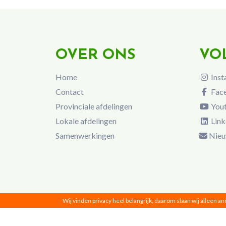
OVER ONS
VO
Home
Inst
Contact
Fac
Provinciale afdelingen
You
Lokale afdelingen
Link
Samenwerkingen
Nieu
Wij vinden privacy heel belangrijk, daarom slaan wij alleen a