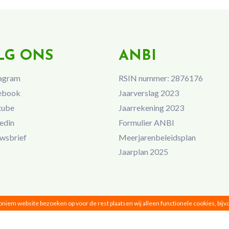
LG ONS
ANBI
agram
RSIN nummer: 2876176
ebook
Jaarverslag 2023
tube
Jaarrekening 2023
edin
Formulier ANBI
wsbrief
Meerjarenbeleidsplan
Jaarplan 2025
noniem website bezoeken op voor de rest plaatsen wij alleen functionele cookies, bij
Vrouwen van Nu © 2026 |
Privacy
|
Disclaimer