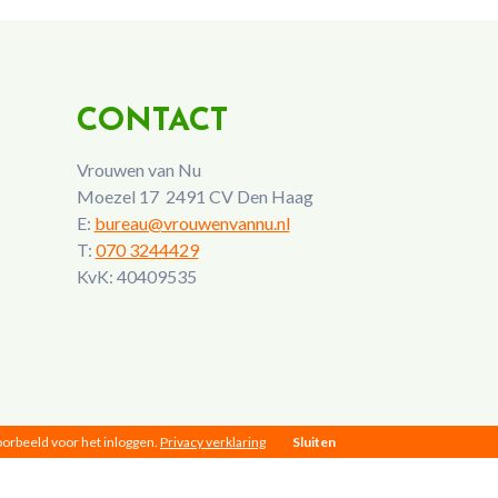
CONTACT
Vrouwen van Nu
Moezel 17 2491 CV Den Haag
E:
bureau@vrouwenvannu.nl
T:
070 3244429
KvK: 40409535
voorbeeld voor het inloggen.
Privacy verklaring
Sluiten