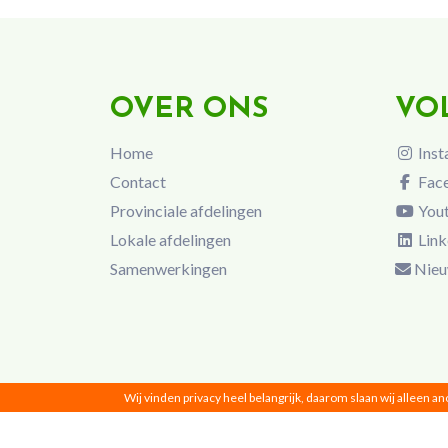
OVER ONS
VO
Home
Inst
Contact
Fac
Provinciale afdelingen
You
Lokale afdelingen
Link
Samenwerkingen
Nieu
Wij vinden privacy heel belangrijk, daarom slaan wij alleen a