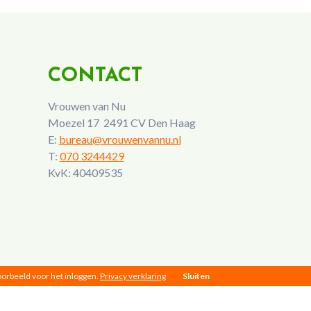
CONTACT
Vrouwen van Nu
Moezel 17 2491 CV Den Haag
E:
bureau@vrouwenvannu.nl
T:
070 3244429
KvK: 40409535
voorbeeld voor het inloggen.
Privacy verklaring
Sluiten