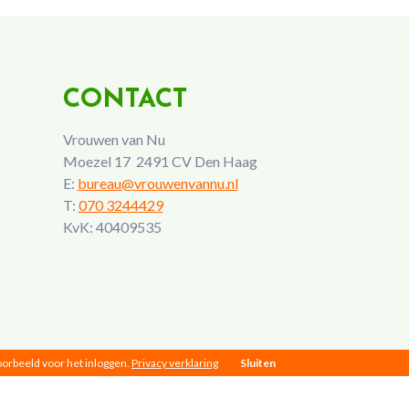
CONTACT
Vrouwen van Nu
Moezel 17 2491 CV Den Haag
E:
bureau@vrouwenvannu.nl
T:
070 3244429
KvK: 40409535
voorbeeld voor het inloggen.
Privacy verklaring
Sluiten