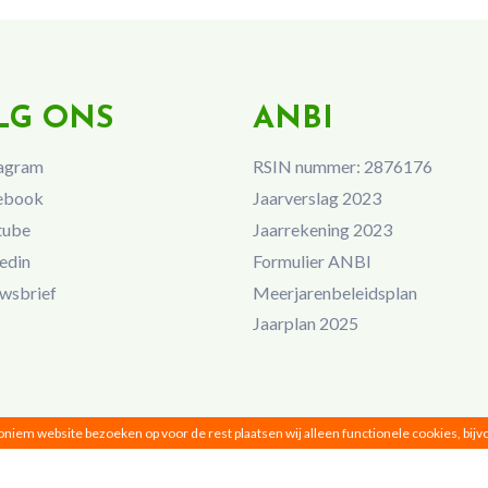
LG ONS
ANBI
agram
RSIN nummer: 2876176
ebook
Jaarverslag 2023
tube
Jaarrekening 2023
edin
Formulier ANBI
wsbrief
Meerjarenbeleidsplan
Jaarplan 2025
noniem website bezoeken op voor de rest plaatsen wij alleen functionele cookies, bij
Vrouwen van Nu © 2026 |
Privacy
|
Disclaimer