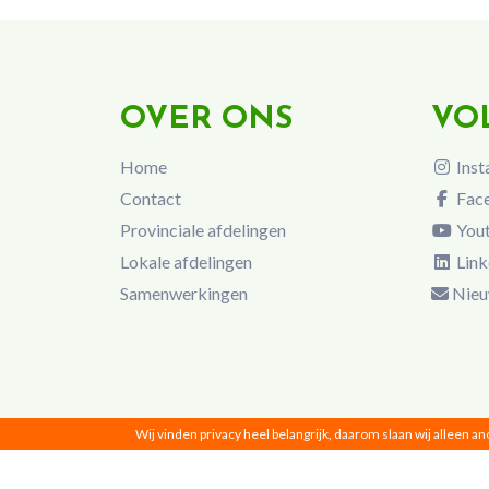
OVER ONS
VO
Home
Inst
Contact
Fac
Provinciale afdelingen
You
Lokale afdelingen
Link
Samenwerkingen
Nieu
Wij vinden privacy heel belangrijk, daarom slaan wij alleen a