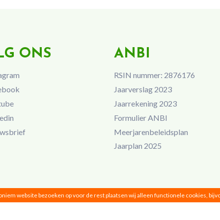
LG ONS
ANBI
agram
RSIN nummer: 2876176
ebook
Jaarverslag 2023
tube
Jaarrekening 2023
edin
Formulier ANBI
wsbrief
Meerjarenbeleidsplan
Jaarplan 2025
noniem website bezoeken op voor de rest plaatsen wij alleen functionele cookies, bij
Vrouwen van Nu © 2026 |
Privacy
|
Disclaimer