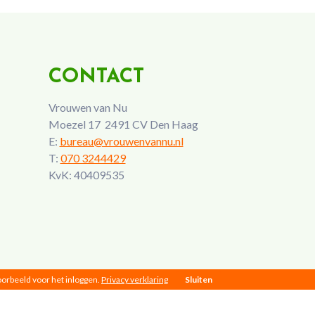
CONTACT
Vrouwen van Nu
Moezel 17 2491 CV Den Haag
E:
bureau@vrouwenvannu.nl
T:
070 3244429
KvK: 40409535
voorbeeld voor het inloggen.
Privacy verklaring
Sluiten