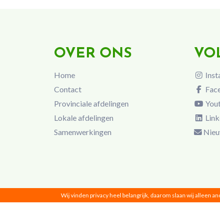
OVER ONS
VO
Home
Inst
Contact
Fac
Provinciale afdelingen
You
Lokale afdelingen
Link
Samenwerkingen
Nieu
Wij vinden privacy heel belangrijk, daarom slaan wij alleen a