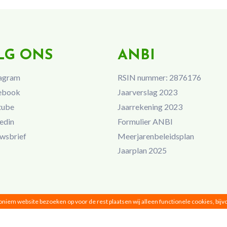
LG ONS
ANBI
agram
RSIN nummer: 2876176
ebook
Jaarverslag 2023
tube
Jaarrekening 2023
edin
Formulier ANBI
wsbrief
Meerjarenbeleidsplan
Jaarplan 2025
noniem website bezoeken op voor de rest plaatsen wij alleen functionele cookies, bij
Vrouwen van Nu © 2026 |
Privacy
|
Disclaimer