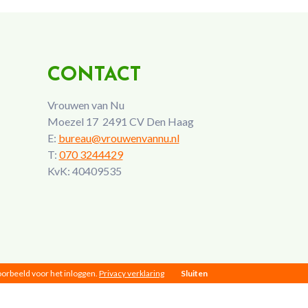
CONTACT
Vrouwen van Nu
Moezel 17 2491 CV Den Haag
E:
bureau@vrouwenvannu.nl
T:
070 3244429
KvK: 40409535
voorbeeld voor het inloggen.
Privacy verklaring
Sluiten