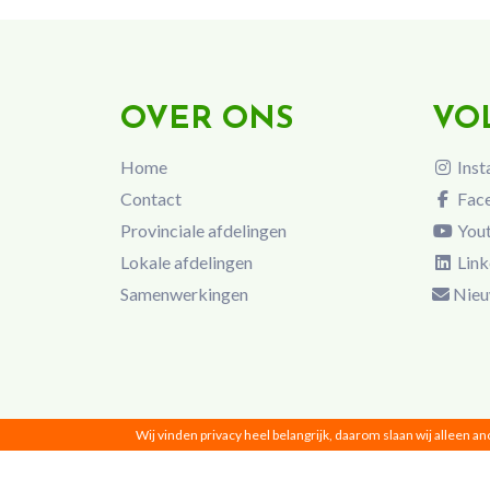
OVER ONS
VO
Home
Inst
Contact
Fac
Provinciale afdelingen
You
Lokale afdelingen
Link
Samenwerkingen
Nieu
Wij vinden privacy heel belangrijk, daarom slaan wij alleen a