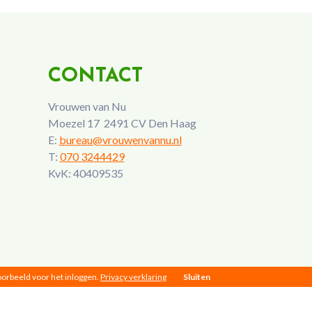
CONTACT
Vrouwen van Nu
Moezel 17 2491 CV Den Haag
E:
bureau@vrouwenvannu.nl
T:
070 3244429
KvK: 40409535
voorbeeld voor het inloggen.
Privacy verklaring
Sluiten