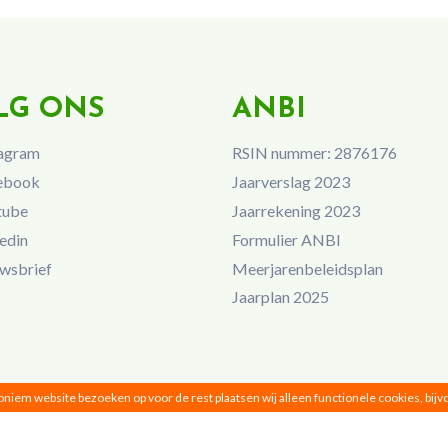
LG ONS
ANBI
agram
RSIN nummer: 2876176
ebook
Jaarverslag 2023
tube
Jaarrekening 2023
edin
Formulier ANBI
wsbrief
Meerjarenbeleidsplan
Jaarplan 2025
noniem website bezoeken op voor de rest plaatsen wij alleen functionele cookies, bij
Vrouwen van Nu © 2026 |
Privacy
|
Disclaimer