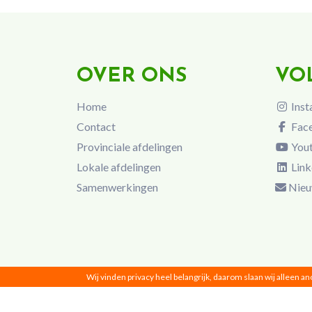
OVER ONS
VO
Home
Inst
Contact
Fac
Provinciale afdelingen
You
Lokale afdelingen
Link
Samenwerkingen
Nieu
Wij vinden privacy heel belangrijk, daarom slaan wij alleen a