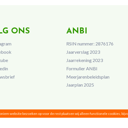
LG ONS
ANBI
agram
RSIN nummer: 2876176
ebook
Jaarverslag 2023
tube
Jaarrekening 2023
edin
Formulier ANBI
wsbrief
Meerjarenbeleidsplan
Jaarplan 2025
noniem website bezoeken op voor de rest plaatsen wij alleen functionele cookies, bij
Vrouwen van Nu © 2026 |
Privacy
|
Disclaimer