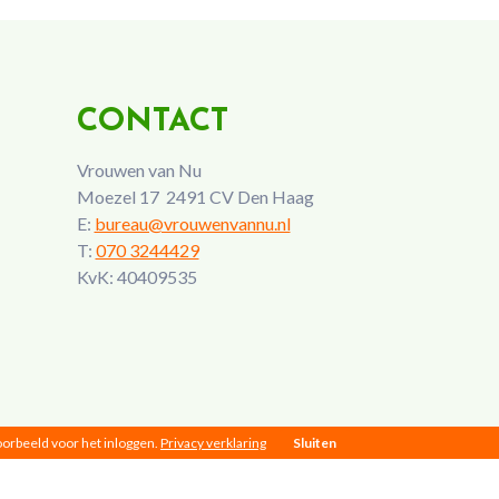
CONTACT
Vrouwen van Nu
Moezel 17 2491 CV Den Haag
E:
bureau@vrouwenvannu.nl
T:
070 3244429
KvK: 40409535
voorbeeld voor het inloggen.
Privacy verklaring
Sluiten