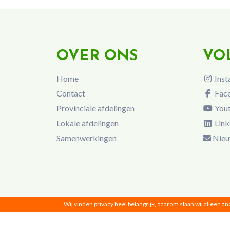
OVER ONS
VO
Home
Inst
Contact
Fac
Provinciale afdelingen
You
Lokale afdelingen
Link
Samenwerkingen
Nieu
Wij vinden privacy heel belangrijk, daarom slaan wij alleen a