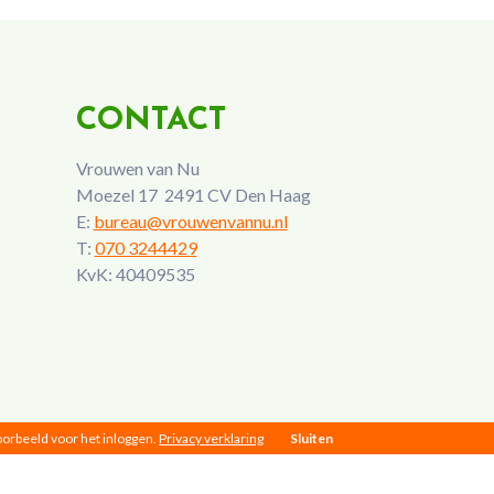
CONTACT
Vrouwen van Nu
Moezel 17 2491 CV Den Haag
E:
bureau@vrouwenvannu.nl
T:
070 3244429
KvK: 40409535
voorbeeld voor het inloggen.
Privacy verklaring
Sluiten