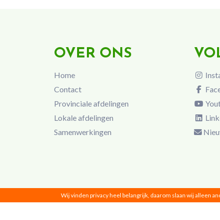
OVER ONS
VO
Home
Inst
Contact
Fac
Provinciale afdelingen
You
Lokale afdelingen
Link
Samenwerkingen
Nieu
Wij vinden privacy heel belangrijk, daarom slaan wij alleen a