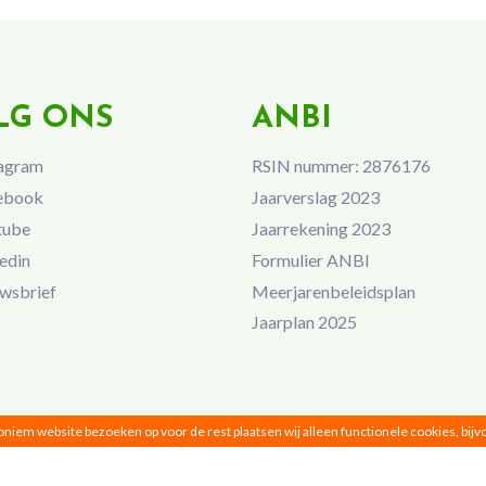
LG ONS
ANBI
agram
RSIN nummer: 2876176
ebook
Jaarverslag 2023
tube
Jaarrekening 2023
edin
Formulier ANBI
wsbrief
Meerjarenbeleidsplan
Jaarplan 2025
noniem website bezoeken op voor de rest plaatsen wij alleen functionele cookies, bij
Vrouwen van Nu © 2026 |
Privacy
|
Disclaimer