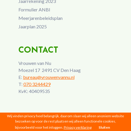
Jaarrekening 2023
Formulier ANBI
Meerjarenbeleidsplan
Jaarplan 2025
CONTACT
Vrouwen van Nu
Moezel 17 2491 CV Den Haag
E:
bureau@vrouwenvannu.nl
T:
070 3244429
KvK: 40409535
Wij vinden privacy heel belangrijk, daarom slaan wij alleen anoniem website
bezoeken op voor de rest plaatsen wij alleen functionele cookies,
bijvoorbeeld voor het inloggen.
Privacy verklaring
Sluiten