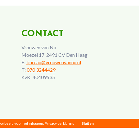
CONTACT
Vrouwen van Nu
Moezel 17 2491 CV Den Haag
E:
bureau@vrouwenvannu.nl
T:
070 3244429
KvK: 40409535
voorbeeld voor het inloggen.
Privacy verklaring
Sluiten