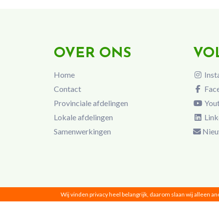
OVER ONS
VO
Home
Inst
Contact
Fac
Provinciale afdelingen
You
Lokale afdelingen
Link
Samenwerkingen
Nieu
Wij vinden privacy heel belangrijk, daarom slaan wij alleen a