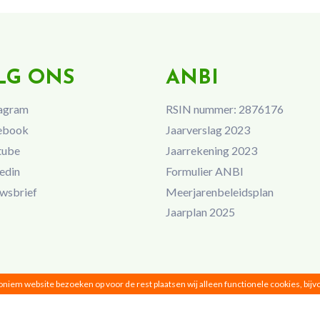
LG ONS
ANBI
agram
RSIN nummer: 2876176
ebook
Jaarverslag 2023
tube
Jaarrekening 2023
edin
Formulier ANBI
wsbrief
Meerjarenbeleidsplan
Jaarplan 2025
noniem website bezoeken op voor de rest plaatsen wij alleen functionele cookies, bij
Vrouwen van Nu © 2026 |
Privacy
|
Disclaimer