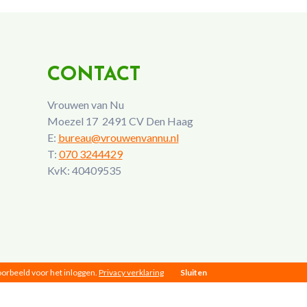
CONTACT
Vrouwen van Nu
Moezel 17 2491 CV Den Haag
E:
bureau@vrouwenvannu.nl
T:
070 3244429
KvK: 40409535
voorbeeld voor het inloggen.
Privacy verklaring
Sluiten