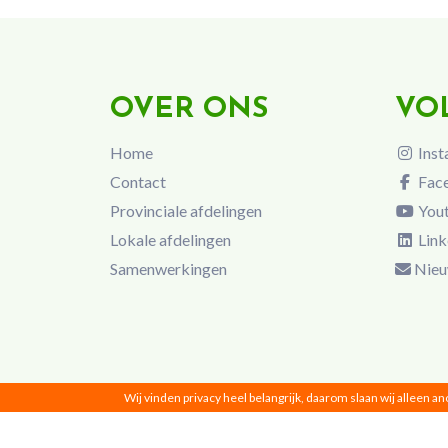
OVER ONS
VO
Home
Inst
Contact
Fac
Provinciale afdelingen
You
Lokale afdelingen
Link
Samenwerkingen
Nieu
Wij vinden privacy heel belangrijk, daarom slaan wij alleen a