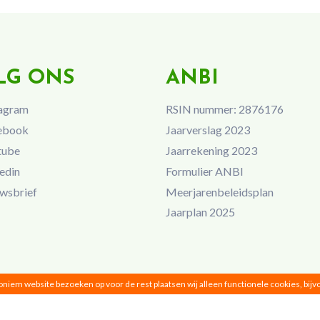
LG ONS
ANBI
agram
RSIN nummer: 2876176
ebook
Jaarverslag 2023
tube
Jaarrekening 2023
edin
Formulier ANBI
wsbrief
Meerjarenbeleidsplan
Jaarplan 2025
noniem website bezoeken op voor de rest plaatsen wij alleen functionele cookies, bij
Vrouwen van Nu © 2026 |
Privacy
|
Disclaimer