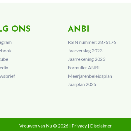
LG ONS
ANBI
agram
RSIN nummer: 2876176
ebook
Jaarverslag 2023
tube
Jaarrekening 2023
edin
Formulier ANBI
wsbrief
Meerjarenbeleidsplan
Jaarplan 2025
Vrouwen van Nu © 2026 |
Privacy
|
Disclaimer