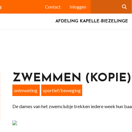
d
Contact
Inloggen
AFDELING KAPELLE-BIEZELINGE
ZWEMMEN (KOPIE) 
ontmoeting
sportief/beweging
De dames van het zwemclubje trekken iedere week hun baan