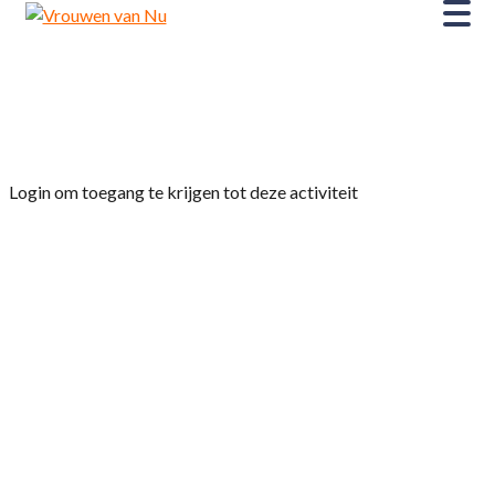
Home
»
Workshop AI (Artificiële Intelligentie) Is
het echt of is het nep?
Login om toegang te krijgen tot deze activiteit