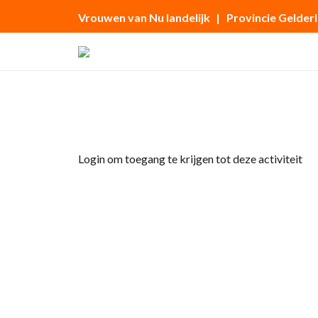
Vrouwen van Nu landelijk
| Provincie Gelder
Home
»
Werken op de ambulance
Login om toegang te krijgen tot deze activiteit