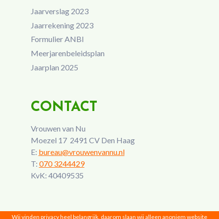
Jaarverslag 2023
Jaarrekening 2023
Formulier ANBI
Meerjarenbeleidsplan
Jaarplan 2025
CONTACT
Vrouwen van Nu
Moezel 17 2491 CV Den Haag
E:
bureau@vrouwenvannu.nl
T:
070 3244429
KvK: 40409535
Wij vinden privacy heel belangrijk, daarom slaan wij alleen anoniem website