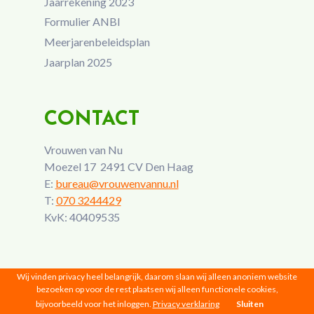
Jaarrekening 2023
Formulier ANBI
Meerjarenbeleidsplan
Jaarplan 2025
CONTACT
Vrouwen van Nu
Moezel 17 2491 CV Den Haag
E:
bureau@vrouwenvannu.nl
T:
070 3244429
KvK: 40409535
Wij vinden privacy heel belangrijk, daarom slaan wij alleen anoniem website
bezoeken op voor de rest plaatsen wij alleen functionele cookies,
bijvoorbeeld voor het inloggen.
Privacy verklaring
Sluiten
Vrouwen van Nu © 2026 |
Privacy
|
Disclaimer