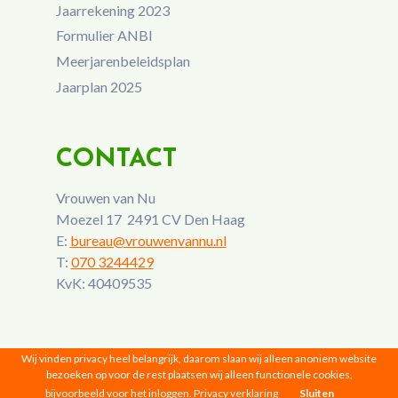
Jaarrekening 2023
Formulier ANBI
Meerjarenbeleidsplan
Jaarplan 2025
CONTACT
Vrouwen van Nu
Moezel 17 2491 CV Den Haag
E:
bureau@vrouwenvannu.nl
T:
070 3244429
KvK: 40409535
Wij vinden privacy heel belangrijk, daarom slaan wij alleen anoniem website
bezoeken op voor de rest plaatsen wij alleen functionele cookies,
bijvoorbeeld voor het inloggen.
Privacy verklaring
Sluiten