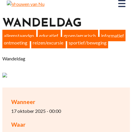
WANDELDAG
alleenstaanden
educatief
groen/agrarisch
informatief
ontmoeting
reizen/excursie
sportief/beweging
Wandeldag
Wanneer
17 oktober 2025 - 00:00
Waar