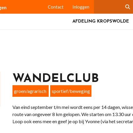
gen
Contact
Inloggen
AFDELING KROPSWOLDE
WANDELCLUB
groen/agrarisch
sportief/beweging
Van eind september t/m mei wordt eens per 14 dagen, wiss
route van ongeveer 8 km gelopen. We starten om 13.30 uur o
Loop ook eens mee en geef je op bij Yvonne (via het secretar