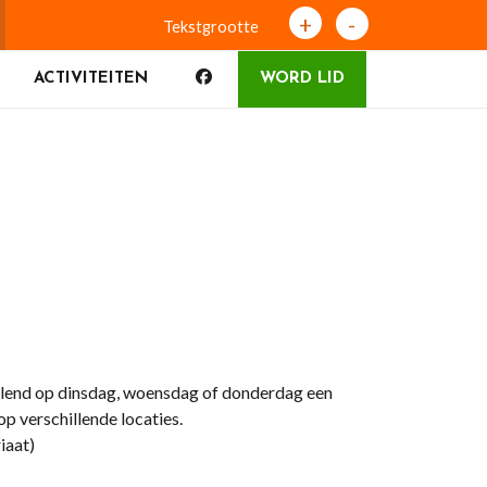
+
-
Tekstgrootte
ACTIVITEITEN
WORD LID
elend op dinsdag, woensdag of donderdag een
p verschillende locaties.
iaat)