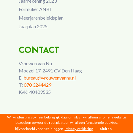
Jaarrekening 2023
Formulier ANBI
Meerjarenbeleidsplan
Jaarplan 2025
CONTACT
Vrouwen van Nu
Moezel 17 2491 CV Den Haag
E:
bureau@vrouwenvannu.nl
T:
070 3244429
KvK: 40409535
Wij vinden privacy heel belangrijk, daarom slaan wij alleen anoniem website
bezoeken op voor de rest plaatsen wij alleen functionele cookies,
bijvoorbeeld voor het inloggen.
Privacy verklaring
Sluiten
Vrouwen van Nu © 2026 |
Privacy
|
Disclaimer