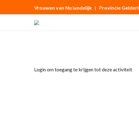
Vrouwen van Nu landelijk
| Provincie Gelder
Home
»
voorjaarsreisje
Login om toegang te krijgen tot deze activiteit