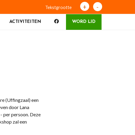
+
-
Tekstgrootte
ACTIVITEITEN
WORD LID
re (Uffingzaal) een
even door Lana
-- per persoon. Deze
kshop zal een