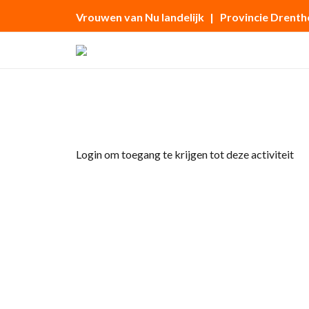
Vrouwen van Nu landelijk
| Provincie Drenth
Home
»
Vakantie
Login om toegang te krijgen tot deze activiteit