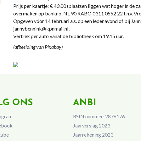
Prijs per kaartje: € 43,00 (plaatsen liggen wat hoger in de z
overmaken op bankno. NL 90 RABO 0311 0552 22 t.n.v. Vrou
Opgeven vóór 14 februari a.s. op een ledenavond of bij Ja
jannybennink@kpnmail.nl .
Vertrek per auto vanaf de bibliotheek om 19.15 uur.
(afbeelding van Pixabay)
LG ONS
ANBI
agram
RSIN nummer: 2876176
ebook
Jaarverslag 2023
tube
Jaarrekening 2023