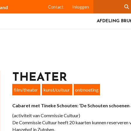
land
Contact
Inloggen
AFDELING BR
THEATER
film/theater
kunst/cultuur
ontmoeting
Cabaret met Tineke Schouten: ‘De Schouten schoenen 
(activiteit van Commissie Cultuur)
De Commissie Cultuur heeft 20 kaarten kunnen reserveren v
Hanzehof in Zutphen.