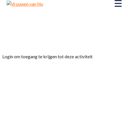
Home
»
stichting Fietsmaatje komt uitleg geven
,met aansluitend na de pauze de gebruikelijke
paasbroodmaaltijd
Login om toegang te krijgen tot deze activiteit