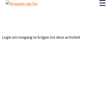
Home
»
Reiscommissie: Reis met ons mee!
Login om toegang te krijgen tot deze activiteit