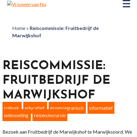
Home
»
Reiscommissie: Fruitbedrijf de
Marwijkshof
REISCOMMISSIE:
FRUITBEDRIJF DE
MARWIJKSHOF
culinair
educatief
groen/agrarisch
informatief
ontmoeting
reizen/excursie
Bezoek aan Fruitbedrijf de Marwijkshof te Marwijksoord. We