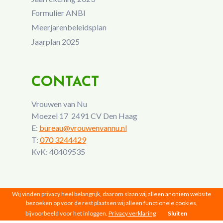
Formulier ANBI
Meerjarenbeleidsplan
Jaarplan 2025
CONTACT
Vrouwen van Nu
Moezel 17 2491 CV Den Haag
E:
bureau@vrouwenvannu.nl
T:
070 3244429
KvK: 40409535
Wij vinden privacy heel belangrijk, daarom slaan wij alleen anoniem website
bezoeken op voor de rest plaatsen wij alleen functionele cookies,
bijvoorbeeld voor het inloggen.
Privacy verklaring
Sluiten
Vrouwen van Nu © 2026 |
Privacy
|
Disclaimer