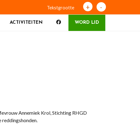
+
-
Tekstgrootte
ACTIVITEITEN
WORD LID
N
Mevrouw Annemiek Krol, Stichting RHGD
e reddingshonden.