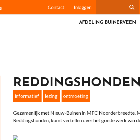
e
Contact
Inloggen
AFDELING BUINERVEEN
REDDINGSHONDE
informatief
lezing
ontmoeting
Gezamenlijk met Nieuw-Buinen in MFC Noorderbreedte. 
Reddingshonden, komt vertellen over het goede werk van d