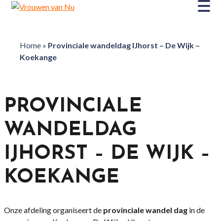
Home
»
Provinciale wandeldag IJhorst – De Wijk –
Koekange
PROVINCIALE
WANDELDAG
IJHORST – DE WIJK –
KOEKANGE
Onze afdeling organiseert de
provinciale wandel dag
in de