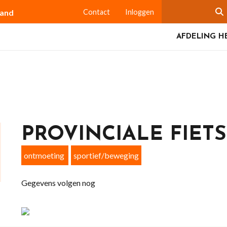
land
Contact
Inloggen
AFDELING H
PROVINCIALE FIET
ontmoeting
sportief/beweging
Gegevens volgen nog