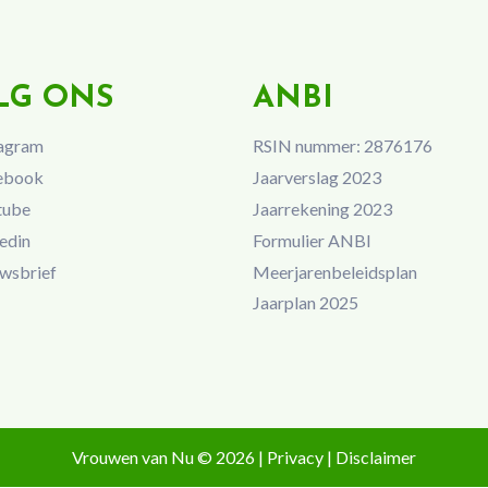
LG ONS
ANBI
agram
RSIN nummer: 2876176
ebook
Jaarverslag 2023
tube
Jaarrekening 2023
edin
Formulier ANBI
wsbrief
Meerjarenbeleidsplan
Jaarplan 2025
Vrouwen van Nu © 2026 |
Privacy
|
Disclaimer