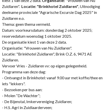
kiest 1 van deze 2 data.
Organisatie:
"Vrouwen van Nu
Zuidlaren".
Locatie: "Brinkhotel Zuidlaren"
, Uitnodiging
deelname provinciale "Agrarische Excursie Dag 2025" in
Zuidlaren e.o.
Thema: geen thema vermeld.
Datum: voorkeursdatum: donderdag 2 oktober 2025;
reservedatum woensdag 1 oktober 2025.
De organisatie kiest 1 van deze 2 data.
Organisatie: "Vrouwen van Nu Zuidlaren".
Locatie: "Brinkhotel Zuidlaren", Brink O.Z. 6, 9471 AE
Zuidlaren.
Vervoer Vries - Zuidlaren vv: op eigen gelegenheid.
Programma van deze dag:
- Ontvangst in Brinkhotel: vanaf 9.00 uur met koffie/thee en
iets "lekkers".
- Bezoeken per bus aan:
- Molen “De Wachter”;
- De Bijenstal, Imkervereniging Zuidlaren;
- H.S. Agri in Zuidlaarderveen;