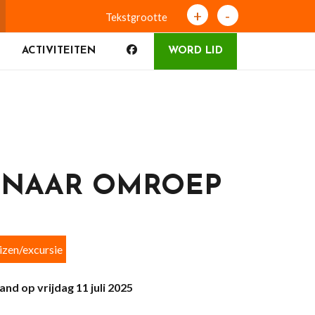
+
-
Tekstgrootte
ACTIVITEITEN
WORD LID
S NAAR OMROEP
izen/excursie
land
op vrijdag 11 juli 2025