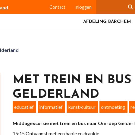
land
Contact
Inloggen
AFDELING BARCHEM
lderland
MET TREIN EN BU
GELDERLAND
educatief
informatief
kunst/cultuur
ontmoeting
re
Middagexcursie
met trein en bus
naar Omroep Gelder
15:15 Ontvangst met een hapje en drankje