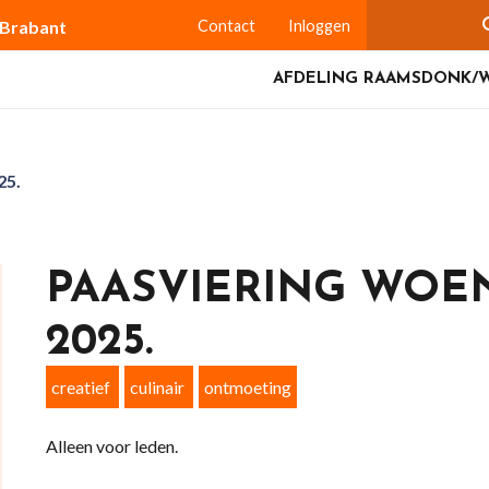
-Brabant
Contact
Inloggen
AFDELING RAAMSDONK/W
25.
PAASVIERING WOEN
2025.
creatief
culinair
ontmoeting
Alleen voor leden.