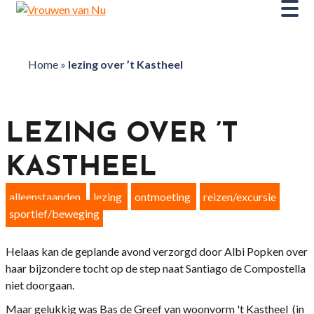
Home
»
lezing over ’t Kastheel
LEZING OVER ’T
KASTHEEL
alleenstaanden
lezing
ontmoeting
reizen/excursie
sportief/beweging
Helaas kan de geplande avond verzorgd door Albi Popken over
haar bijzondere tocht op de step naat Santiago de Compostella
niet doorgaan.
Maar gelukkig was Bas de Greef van woonvorm 't Kastheel (in