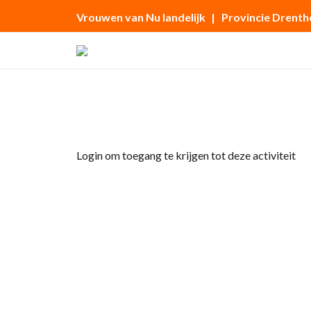
Vrouwen van Nu landelijk
| Provincie Drenth
Home
»
Museumclub naar Museum De Dui
Login om toegang te krijgen tot deze activiteit