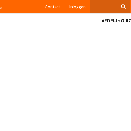
e
Contact
Inloggen
AFDELING B
kelaar, Nieuwlande