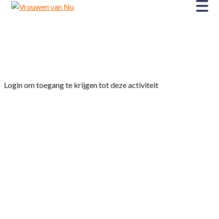
Home
»
Museumclub naar Dacia, Drents Museum
Assen
Login om toegang te krijgen tot deze activiteit