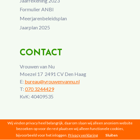
Jaarrekening 2023
Formulier ANBI
Meerjarenbeleidsplan
Jaarplan 2025
CONTACT
Vrouwen van Nu
Moezel 17 2491 CV Den Haag
E:
bureau@vrouwenvannu.nl
T:
070 3244429
KvK: 40409535
Wij vinden privacy heel belangrijk, daarom slaan wij alleen anoniem website
bezoeken op voor de rest plaatsen wij alleen functionele cookies,
bijvoorbeeld voor het inloggen.
Privacy verklaring
Sluiten
Vrouwen van Nu © 2026 |
Privacy
|
Disclaimer