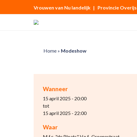
Vrouwen van Nu landelijk
| Provincie Overijs
Home
»
Modeshow
Wanneer
15 april 2025 - 20:00
tot
15 april 2025 - 22:00
Waar
M.f.c. "de Ploats" V.o.f., Groenestraat,