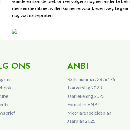
wandelen naar de bieb om vervolgens nog één ander te bekijk
mensen die dit niet willen kunnen ervoor kiezen weg te gaa
nog wat na te praten.
LG ONS
ANBI
agram
RSIN nummer: 2876176
ebook
Jaarverslag 2023
tube
Jaarrekening 2023
edin
Formulier ANBI
wsbrief
Meerjarenbeleidsplan
Jaarplan 2025