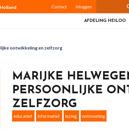
-Holland
Contact
Inloggen
AFDELING HEILOO
ijke ontwikkeling en zelfzorg
MARIJKE HELWEGE
PERSOONLIJKE ON
ZELFZORG
educatief
informatief
lezing
ontmoeting