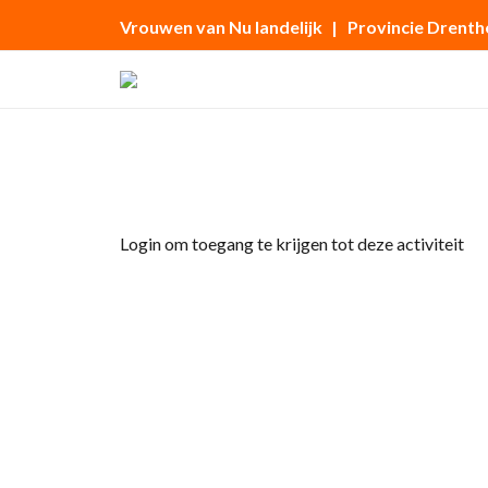
Vrouwen van Nu landelijk
| Provincie Drenth
Home
»
Ledenavond
Login om toegang te krijgen tot deze activiteit