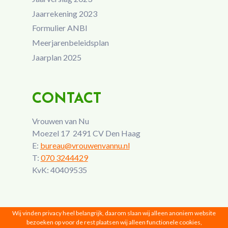
Jaarrekening 2023
Formulier ANBI
Meerjarenbeleidsplan
Jaarplan 2025
CONTACT
Vrouwen van Nu
Moezel 17 2491 CV Den Haag
E:
bureau@vrouwenvannu.nl
T:
070 3244429
KvK: 40409535
Wij vinden privacy heel belangrijk, daarom slaan wij alleen anoniem website
bezoeken op voor de rest plaatsen wij alleen functionele cookies,