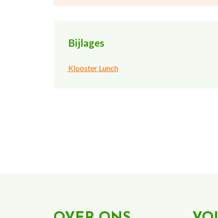
Bijlages
Klooster Lunch
OVER ONS
VO