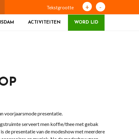
+
-
Tekstgrootte
NSDAM
ACTIVITEITEN
WORD LID
OOP
hun voorjaarsmode presentatie.
ngstruimte serveert men koffie/thee met gebak
ur is de presentatie van de modeshow met meerdere
et accessoires en muziek. Na de modeshow gaan