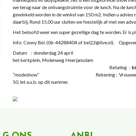
we terug naar de ontvangstruimte voor de lunch. Na de lunch i
gewinkeld worden in de winkel van 150 m2. Indien u advies 
daarbij. Rond 15.00 uur sluiten we feestelijk af met een adv
Het beloofd weer een super gezellige dag te worden. Er is p
Info: Conny Bel. (06-44288404 of bel22@live.nl). Opgev
Datum : donderdag 24 april V
het kerkplein, Molenweg Heerjan
Betaling :
b
“modeshow” Rekening : Vrouwen van Nu H
50, let a.u.b. op dit nummer.
LG ONS
ANBI