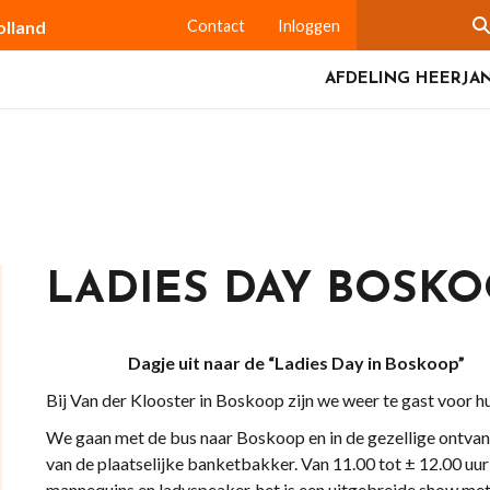
olland
Contact
Inloggen
AFDELING HEERJA
LADIES DAY BOSK
Dagje uit naar de “Ladies Day in Boskoop”
Bij Van der Klooster in Boskoop zijn we weer te gast voor 
We gaan met de bus naar Boskoop en in de gezellige ontva
van de plaatselijke banketbakker. Van 11.00 tot ± 12.00 u
mannequins en ladyspeaker, het is een uitgebreide show m