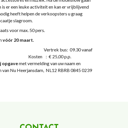
s er een leuke activiteit en kan er vrijblijvend
nodig heeft helpen de verkoopsters u graag
ocaatje slagroom.
laats voor max. 50 pers.
en
vóór 20 maart.
ertrek bus: 09.30 vanaf
sdam Kosten : € 25,00 p.p.
ij opgave
met vermelding van uw naam en
eerjansdam, NL12 RBRB 0845 0239
CONTACT