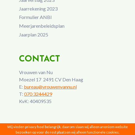
Jaarrekening 2023
Formulier ANBI
Meerjarenbeleidsplan
Jaarplan 2025
CONTACT
Vrouwen van Nu
Moezel 17 2491 CV Den Haag
E:
bureau@vrouwenvannu.nl
T:
070 3244429
KvK: 40409535
Wij vinden privacy heel belangrijk, daarom slaan wij alleen anoniem website
bezoeken op voor de rest plaatsen wij alleen functionele cookies,