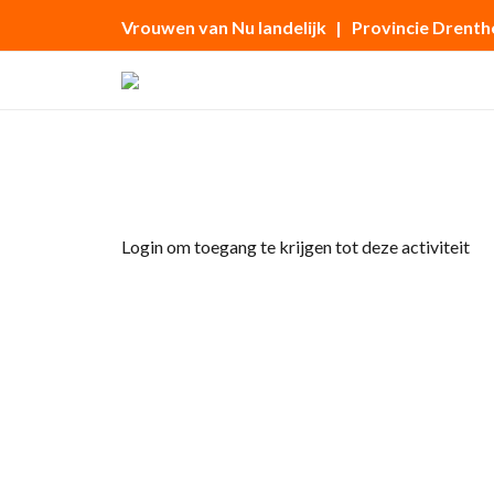
Vrouwen van Nu landelijk
| Provincie Drenth
Home
»
Kinopolis bezoek “Here”
Login om toegang te krijgen tot deze activiteit