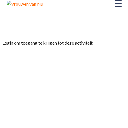
Home
»
Kinepolis bezoek “The room next door”
Login om toegang te krijgen tot deze activiteit