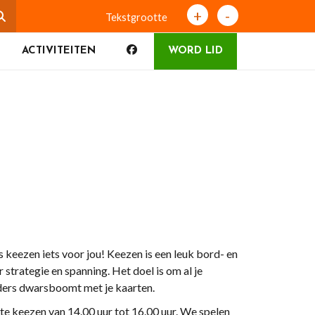
+
-
Tekstgrootte
ACTIVITEITEN
WORD LID
s keezen iets voor jou! Keezen is een leuk bord- en
 strategie en spanning. Het doel is om al je
anders dwarsboomt met je kaarten.
e keezen van 14.00 uur tot 16.00 uur. We spelen