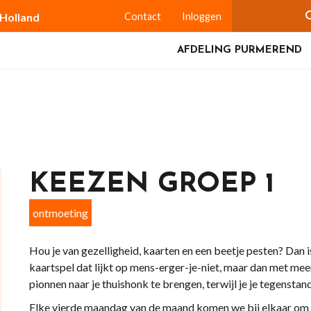
-Holland
Contact
Inloggen
AFDELING PURMEREND
KEEZEN GROEP 1
ontmoeting
Hou je van gezelligheid, kaarten en een beetje pesten? Dan i
kaartspel dat lijkt op mens-erger-je-niet, maar dan met meer
pionnen naar je thuishonk te brengen, terwijl je je tegenst
Elke vierde maandag van de maand komen we bij elkaar om t