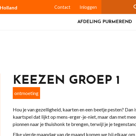
-Holland
Contact
Inloggen
AFDELING PURMEREND
KEEZEN GROEP 1
ontmoeting
Hou je van gezelligheid, kaarten en een beetje pesten? Dan i
kaartspel dat lijkt op mens-erger-je-niet, maar dan met meer
pionnen naar je thuishonk te brengen, terwijl je je tegenst
Elke vierde maandag van de maand komen we bij elkaar om t