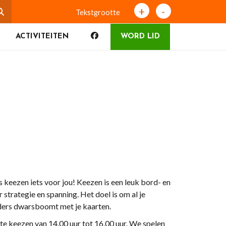
+
-
Tekstgrootte
ACTIVITEITEN
WORD LID
s keezen iets voor jou! Keezen is een leuk bord- en
 strategie en spanning. Het doel is om al je
anders dwarsboomt met je kaarten.
e keezen van 14.00 uur tot 16.00 uur. We spelen